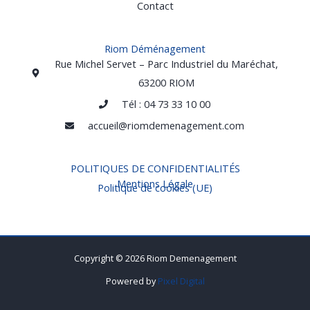
Contact
Riom Déménagement
Rue Michel Servet – Parc Industriel du Maréchat,
63200 RIOM
Tél : 04 73 33 10 00
accueil@riomdemenagement.com
POLITIQUES DE CONFIDENTIALITÉS
Mentions Légale
Politique de cookies (UE)
Copyright © 2026 Riom Demenagement
Powered by
Pixel Digital