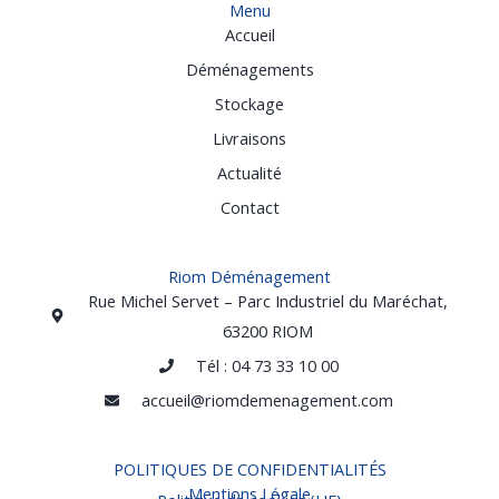
Menu
Accueil
Déménagements
Stockage
Livraisons
Actualité
Contact
Riom Déménagement
Rue Michel Servet – Parc Industriel du Maréchat,
63200 RIOM
Tél : 04 73 33 10 00
accueil@riomdemenagement.com
POLITIQUES DE CONFIDENTIALITÉS
Mentions Légale