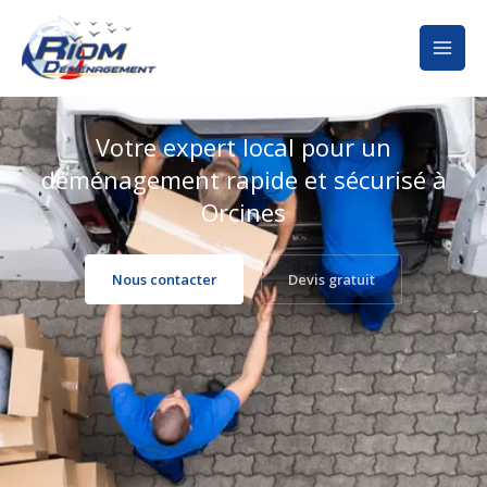
Aller
au
contenu
Votre expert local pour un
déménagement rapide et sécurisé à
Orcines
Nous contacter
Devis gratuit