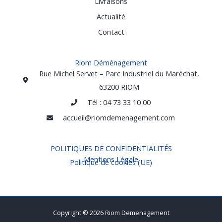
Livraisons
Actualité
Contact
Riom Déménagement
Rue Michel Servet – Parc Industriel du Maréchat,
63200 RIOM
Tél : 04 73 33 10 00
accueil@riomdemenagement.com
POLITIQUES DE CONFIDENTIALITÉS
Mentions Légale
Politique de cookies (UE)
Copyright © 2026 Riom Demenagement